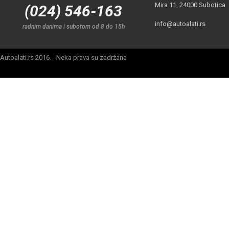
Mira 11, 24000 Subotica
(024) 546-163
info@autoalati.rs
radnim danima i subotom od 8 do 15h
Autoalati.rs 2016. - Neka prava su zadržana