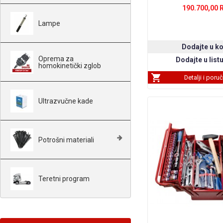
190.700,00 
Lampe
Oprema za
homokinetički zglob
Detalji i poru
Ultrazvučne kade
Potrošni materiali
Teretni program