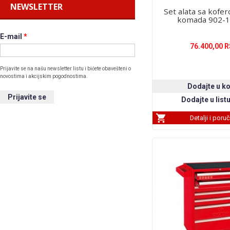
NEWSLETTER
Set alata sa kof
komada 902-
E-mail
*
76.400,00 
Prijavite se na našu newsletter listu i bićete obavešteni o
novostima i akcijskim pogodnostima.
Detalji i poru