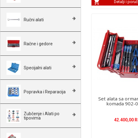
Detalji i poru
Ručni alati
Račne i gedore
Specijalni alati
Popravka i Reparacija
Set alata sa orm
komada 902-
Zubčenje i Alati po
tipovima
42.400,00 