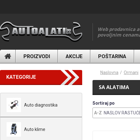
Skip to main content
Web prodavnica a
povoljnim cenam
PROIZVODI
AKCIJE
POŠTARINA
You are here
Naslovna
Ormani
KATEGORIJE
SA ALATIMA
Sortiraj po
Auto diagnostika
NASLOV RASTUĆ
Auto klime