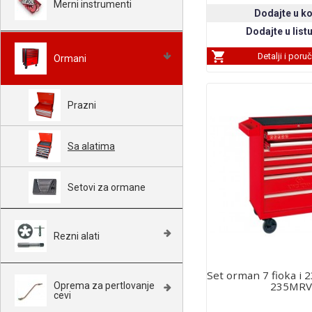
Merni instrumenti
Detalji i poru
Ormani
Prazni
Sa alatima
Setovi za ormane
Rezni alati
Set orman 7 fioka i 2
235MRV
Oprema za pertlovanje
cevi