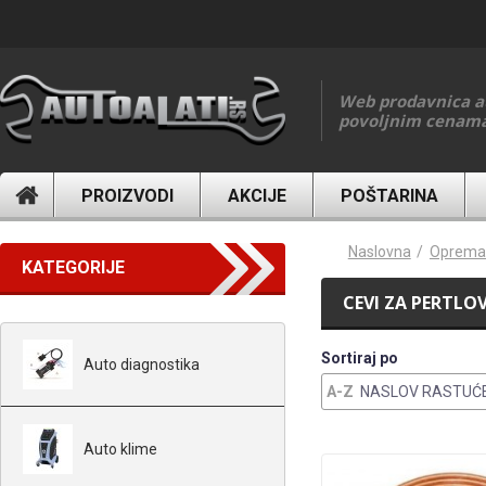
Skip to main content
Web prodavnica a
povoljnim cenam
PROIZVODI
AKCIJE
POŠTARINA
You are here
Naslovna
Oprema 
KATEGORIJE
CEVI ZA PERTLO
Sortiraj po
Auto diagnostika
NASLOV RASTUĆ
Auto klime