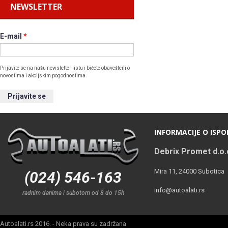
NEWSLETTER
E-mail
*
Prijavite se na našu newsletter listu i bićete obavešteni o
novostima i akcijskim pogodnostima.
INFORMACIJE O ISPO
Debrix Promet d.o.
Mira 11, 24000 Subotica
(024) 546-163
info@autoalati.rs
radnim danima i subotom od 8 do 15h
Autoalati.rs 2016. - Neka prava su zadržana