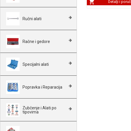
Detalji i poru
Ručni alati
Račne i gedore
Specijalni alati
Popravka i Reparacija
Zubčenje i Alati po
tipovima