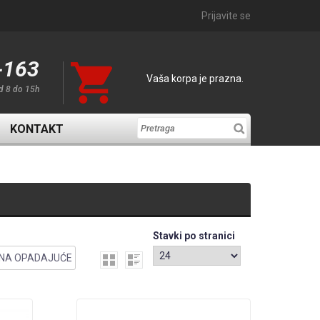
Prijavite se
-163
Vaša korpa je prazna.
d 8 do 15h
KONTAKT
Stavki po stranici
NA OPADAJUĆE