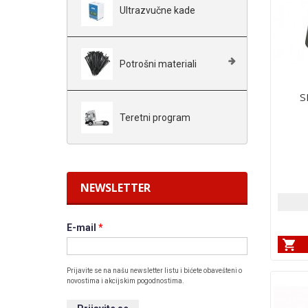
Ultrazvučne kade
Potrošni materiali
S
Teretni program
NEWSLETTER
E-mail
*
Prijavite se na našu newsletter listu i bićete obavešteni o
novostima i akcijskim pogodnostima.