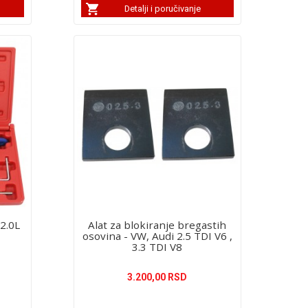
Detalji i poručivanje
2.0L
Alat za blokiranje bregastih
osovina - VW, Audi 2.5 TDI V6 ,
3.3 TDI V8
3.200,00 RSD