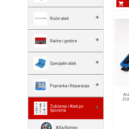
Ručni alati
Račne i gedore
Specijalni alati
Popravka i Reparacija
AU
ZUP
Zubčenje i Alati po
tipovima
Alfa Romeo