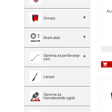
AL
Ormani
Rezni alati
Oprema za pertlovanje
cevi
Lampe
Oprema za
homokinetički zglob