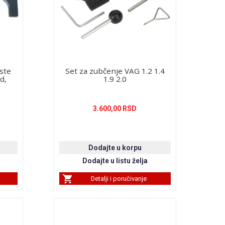
aste
Set za zubčenje VAG 1.2 1.4
d,
1.9 2.0
3.600,00 RSD
Detalji i poručivanje