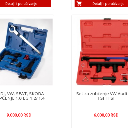
Detalji i poručivanje
Detalji i poručivanje
DI, VW, SEAT, SKODA
Set za zubčenje VW Audi 
ČENJE 1.0 L 3 1.2/.1.4
FSI TFSI
9.000,00 RSD
6.000,00 RSD