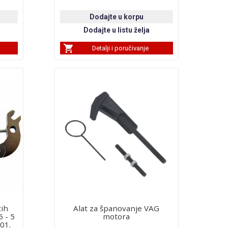
Detalji i poručivanje
tih
Alat za španovanje VAG
6 - 5
motora
001.