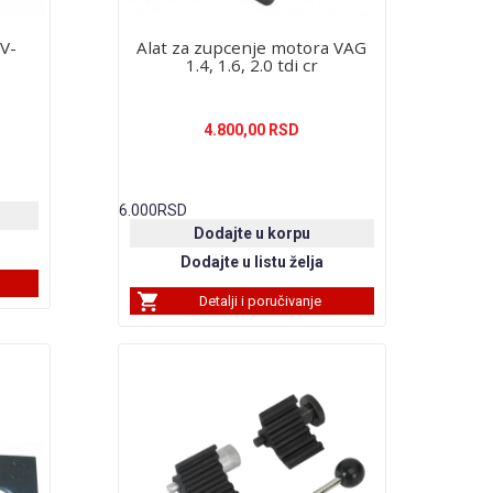
V-
Alat za zupcenje motora VAG
1.4, 1.6, 2.0 tdi cr
4.800,00 RSD
6.000
RSD
Detalji i poručivanje