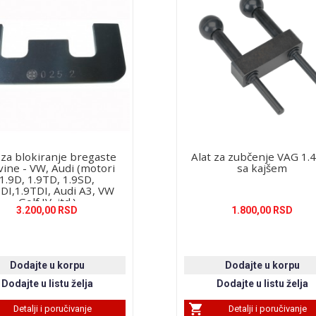
 za blokiranje bregaste
Alat za zubčenje VAG 1.4
vine - VW, Audi (motori
sa kajšem
1.9D, 1.9TD, 1.9SD,
SDI,1.9TDI, Audi A3, VW
Golf IV, itd.)
3.200,00 RSD
1.800,00 RSD
Detalji i poručivanje
Detalji i poručivanje