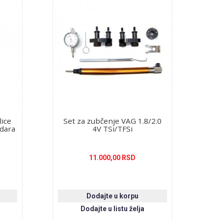
lice
Set za zubčenje VAG 1.8/2.0
ndara
4V TSi/TFSi
11.000,00 RSD