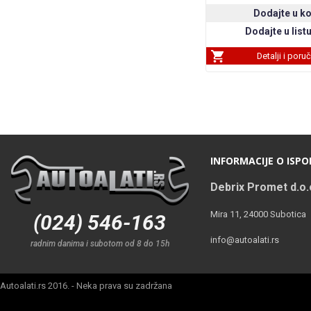
Detalji i poru
INFORMACIJE O ISPO
Debrix Promet d.o.
Mira 11, 24000 Subotica
(024) 546-163
info@autoalati.rs
radnim danima i subotom od 8 do 15h
Autoalati.rs 2016. - Neka prava su zadržana