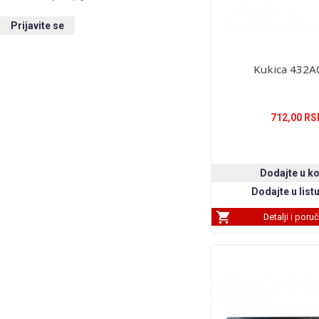
Kukica 432A
712,00 RS
Detalji i poru