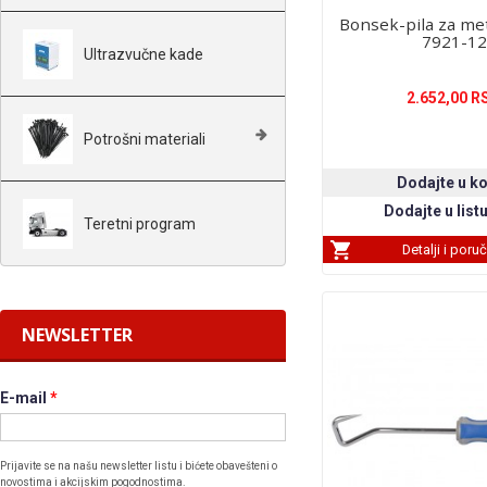
Bonsek-pila za m
7921-12
Ultrazvučne kade
2.652,00 R
Potrošni materiali
Teretni program
Detalji i poru
NEWSLETTER
E-mail
*
Prijavite se na našu newsletter listu i bićete obavešteni o
novostima i akcijskim pogodnostima.