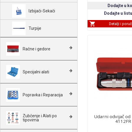
Izbijači-Sekači
Detalji i poru
Turpije
Račne i gedore
Specijalni alati
Popravka i Reparacija
Zubčenje i Alati po
Udarni odvijač o
tipovima
4112FR