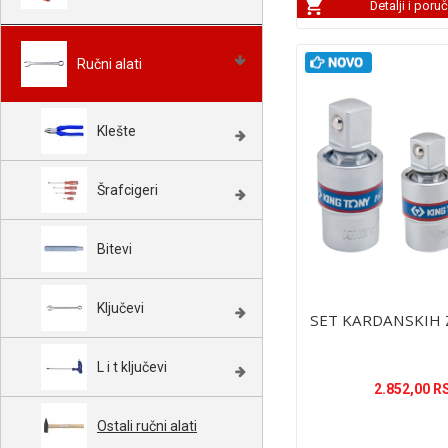
Detalji i poru
Ručni alati
Klešte
Šrafcigeri
Bitevi
Ključevi
SET KARDANSKIH
L i t ključevi
2.852,00 R
Ostali ručni alati