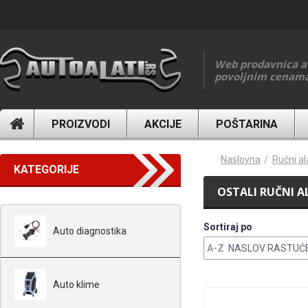
Skip to main content
Web prodavnica a
povoljnim cenam
PROIZVODI
AKCIJE
POŠTARINA
You are here
Naslovna
Ručni al
KATEGORIJE
OSTALI RUČNI A
Sortiraj po
Auto diagnostika
NASLOV RASTUĆ
Auto klime
Stranice