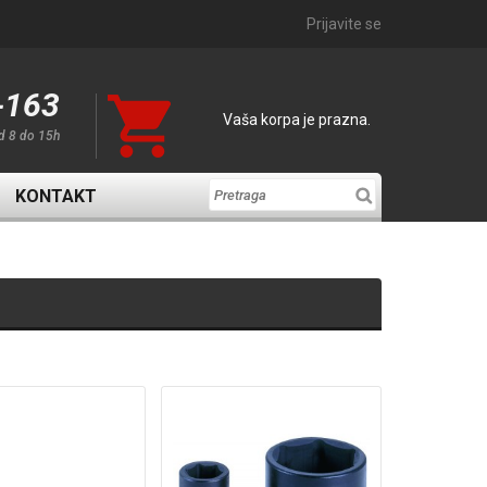
Prijavite se
-163
Vaša korpa je prazna.
d 8 do 15h
KONTAKT