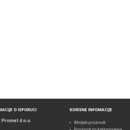
ACIJE O ISPORUCI
KORISNE INFOMACIJE
 Promet d.o.o.
Akcijski proizvodi
Proizvodi po kategorijama