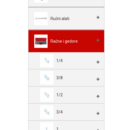
Ručni alati
Račne i gedore
1/4
3/8
1/2
3/4
1