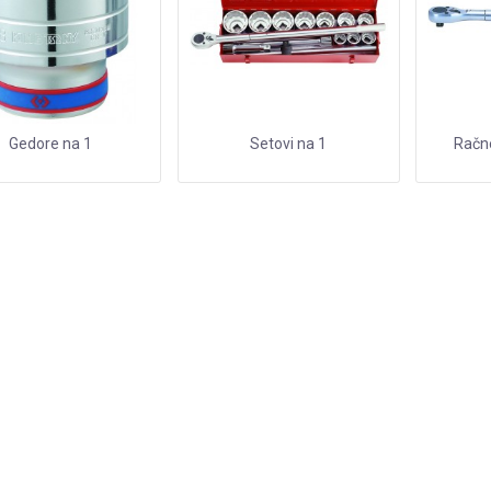
Gedore na 1
Setovi na 1
Račne