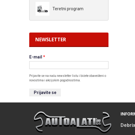
Teretni program
NEWSLETTER
E-mail
*
Prijavite se na našu newsletter listu i bićete obavešteni o
novostima i akcijskim pogodnostima.
INFORM
Debrix