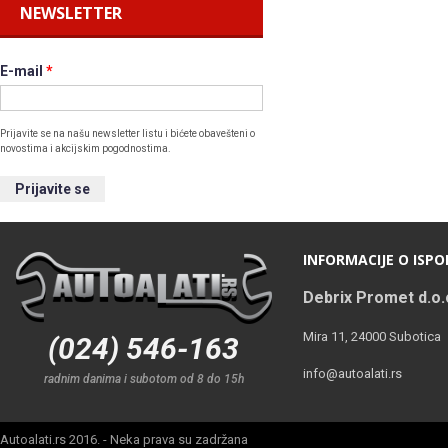
NEWSLETTER
E-mail
*
Prijavite se na našu newsletter listu i bićete obavešteni o
novostima i akcijskim pogodnostima.
INFORMACIJE O ISPO
Debrix Promet d.o.
Mira 11, 24000 Subotica
(024) 546-163
info@autoalati.rs
radnim danima i subotom od 8 do 15h
Autoalati.rs 2016. - Neka prava su zadržana