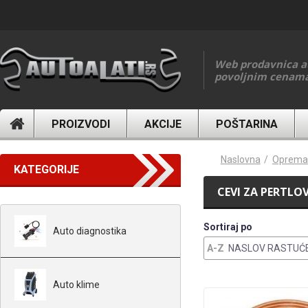
Skip to main content
Web prodavnica a
povoljnim cenam
PROIZVODI
AKCIJE
POŠTARINA
You are here
Naslovna
Oprema 
KATEGORIJE
CEVI ZA PERTLO
Sortiraj po
Auto diagnostika
NASLOV RASTUĆ
Auto klime