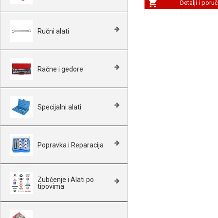
Detalji i poru
Ručni alati
Račne i gedore
Specijalni alati
Popravka i Reparacija
Zubčenje i Alati po
tipovima